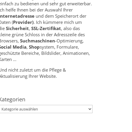
einfach zu bedienen und sehr gut erweiterbar.
Ich helfe Ihnen bei der Auswahl Ihrer
Internetadresse
und dem Speicherort der
Daten (
Provider)
. Ich kümmere mich um
die
Sicherheit
,
SSL-Zertifikat
, also das
kleine grüne Schloss in der Adresszeile des
Browsers,
Suchmaschinen
-Optimierung,
Social Media
,
Shop
system, Formulare,
geschützte Bereiche, Bildslider, Animationen,
Karten …
Und nicht zuletzt um die Pflege &
Aktualisierung Ihrer Website.
Kategorien
Kategorien