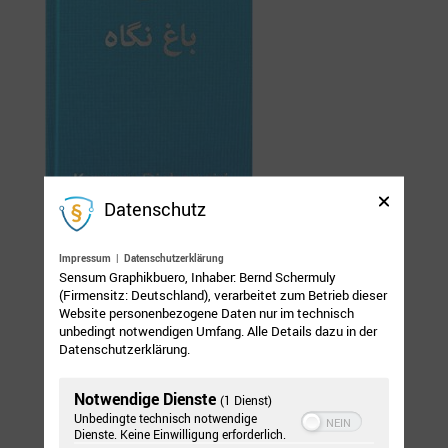
Datenschutz
Gebundene
Ausgabe
– Köln/2014
Impressum
|
Datenschutzerklärung
Das Buch ist erhältlich im Buchhandel unter der
Sensum Graphikbuero, Inhaber: Bernd Schermuly
(Firmensitz: Deutschland), verarbeitet zum Betrieb dieser
ISBN Nummer 978-3-95645-229-1
Website personenbezogene Daten nur im technisch
EUR 15,00
unbedingt notwendigen Umfang. Alle Details dazu in der
Datenschutzerklärung.
[gdlr_button
href=“http://www.amazon.de/Blickgarten-Kamran-
Notwendige Dienste
(1 Dienst)
Djahangiri/dp/3956452291″ target=“_self“
Unbedingte technisch notwendige
Dienste. Keine Einwilligung erforderlich.
size=“medium“ background=“#98c41a“