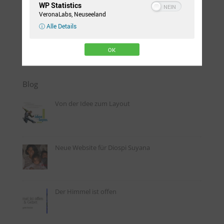
WP Statistics
color=“#ffffff“]
Bei
VeronaLabs, Neuseeland
Amazon ansehen
→
[/gdlr_button]
ⓘ Alle Details
[gdlr_divider type=“solid“ size=“100%“ ]
OK
Blog
Von der Idee zum Layout
Neue Website für Diospi Suyana
Der Himmel ist offen