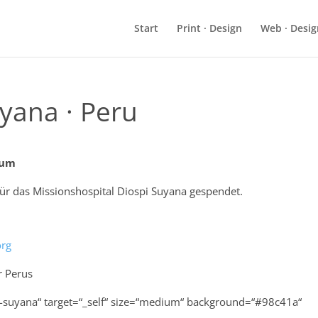
Start
Print · Design
Web · Desig
uyana · Peru
sum
ür das Missionshospital Diospi Suyana gespendet.
org
r Perus
spi-suyana“ target=“_self“ size=“medium“ background=“#98c41a“