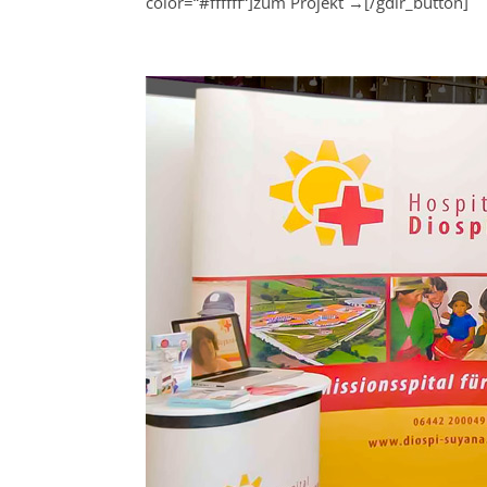
color=“#ffffff“]zum Projekt →[/gdlr_button]